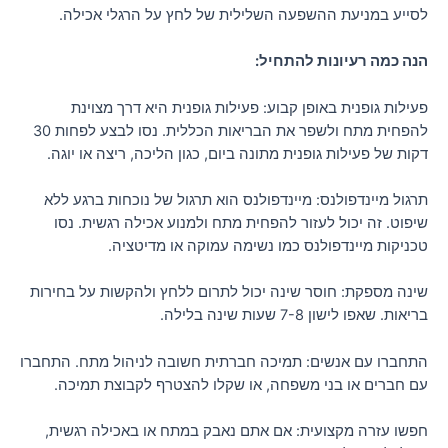
לסייע במניעת ההשפעה השלילית של לחץ על הרגלי אכילה.
הנה כמה רעיונות להתחיל:
פעילות גופנית באופן קבוע: פעילות גופנית היא דרך מצוינת
להפחית מתח ולשפר את הבריאות הכללית. נסו לבצע לפחות 30
דקות של פעילות גופנית מתונה ביום, כגון הליכה, ריצה או יוגה.
תרגול מיינדפולנס: מיינדפולנס הוא תרגול של נוכחות ברגע ללא
שיפוט. זה יכול לעזור להפחית מתח ולמנוע אכילה רגשית. נסו
טכניקות מיינדפולנס כמו נשימה עמוקה או מדיטציה.
שינה מספקת: חוסר שינה יכול לתרום ללחץ ולהקשות על בחירות
בריאות. שאפו לישון 7-8 שעות שינה בלילה.
התחברו עם אנשים: תמיכה חברתית חשובה לניהול מתח. התחברו
עם חברים או בני משפחה, או שקלו להצטרף לקבוצת תמיכה.
חפשו עזרה מקצועית: אם אתם נאבק במתח או באכילה רגשית,